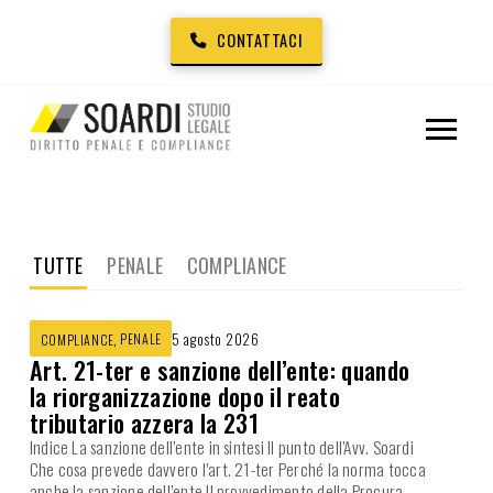
CONTATTACI
TUTTE
PENALE
COMPLIANCE
,
PENALE
5 agosto 2026
COMPLIANCE
Art. 21-ter e sanzione dell’ente: quando
la riorganizzazione dopo il reato
tributario azzera la 231
Indice La sanzione dell’ente in sintesi Il punto dell’Avv. Soardi
Che cosa prevede davvero l’art. 21-ter Perché la norma tocca
anche la sanzione dell’ente Il provvedimento della Procura