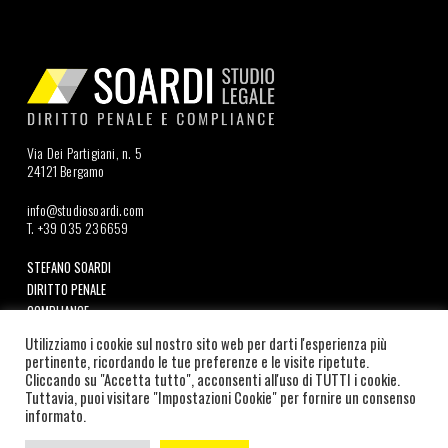
Via Dei Partigiani, n. 5
24121 Bergamo
info@studiosoardi.com
T. +39 035 236659
STEFANO SOARDI
DIRITTO PENALE
COMPLIANCE
DOVE OPERIAMO
Utilizziamo i cookie sul nostro sito web per darti l'esperienza più
NEWS
pertinente, ricordando le tue preferenze e le visite ripetute.
Cliccando su "Accetta tutto", acconsenti all'uso di TUTTI i cookie.
Tuttavia, puoi visitare "Impostazioni Cookie" per fornire un consenso
Seguici su LinkedIn
informato.
©
2026
SOARDI STUDIO LEGALE | C.F. e P.IVA: SRDSFN87A19B157W |
COOKIE