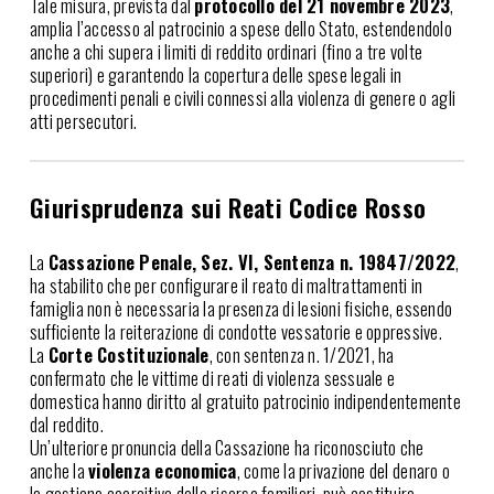
Tale misura, prevista dal
protocollo del 21 novembre 2023
,
amplia l’accesso al patrocinio a spese dello Stato, estendendolo
anche a chi supera i limiti di reddito ordinari (fino a tre volte
superiori) e garantendo la copertura delle spese legali in
procedimenti penali e civili connessi alla violenza di genere o agli
atti persecutori.
Giurisprudenza sui Reati Codice Rosso
La
Cassazione Penale, Sez. VI, Sentenza n. 19847/2022
,
ha stabilito che per configurare il reato di maltrattamenti in
famiglia non è necessaria la presenza di lesioni fisiche, essendo
sufficiente la reiterazione di condotte vessatorie e oppressive.
La
Corte Costituzionale
, con sentenza n. 1/2021, ha
confermato che le vittime di reati di violenza sessuale e
domestica hanno diritto al gratuito patrocinio indipendentemente
dal reddito.
Un’ulteriore pronuncia della Cassazione ha riconosciuto che
anche la
violenza economica
, come la privazione del denaro o
la gestione coercitiva delle risorse familiari, può costituire