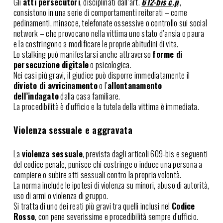
Gli
atti persecutori
, disciplinati dall’art.
612-bis c.p
.,
consistono in una serie di comportamenti reiterati – come
pedinamenti, minacce, telefonate ossessive o controllo sui social
network – che provocano nella vittima uno stato d’ansia o paura
e la costringono a modificare le proprie abitudini di vita.
Lo stalking può manifestarsi anche attraverso
forme di
persecuzione digitale
o psicologica.
Nei casi più gravi, il giudice può disporre immediatamente il
divieto di avvicinamento
o l’
allontanamento
dell’indagato
dalla casa familiare.
La procedibilità è d’ufficio e la tutela della vittima è immediata.
Violenza sessuale e aggravata
La
violenza sessuale
, prevista dagli articoli 609-bis e seguenti
del codice penale, punisce chi costringe o induce una persona a
compiere o subire atti sessuali contro la propria volontà.
La norma include le ipotesi di violenza su minori, abuso di autorità,
uso di armi o violenza di gruppo.
Si tratta di uno dei reati più gravi tra quelli inclusi nel
Codice
Rosso
, con pene severissime e procedibilità sempre d’ufficio.