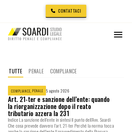
CONTATTACI
TUTTE
PENALE
COMPLIANCE
,
PENALE
5 agosto 2026
COMPLIANCE
Art. 21-ter e sanzione dell’ente: quando
la riorganizzazione dopo il reato
tributario azzera la 231
Indice La sanzione dell’ente in sintesi Il punto dell’Avv. Soardi
Che cosa prevede davvero l’art. 21-ter Perché la norma tocca
anche la sanzione dell’ente Il provvedimento della Procura