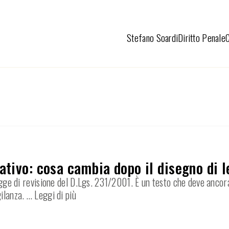
Stefano Soardi
Diritto Penale
tivo: cosa cambia dopo il disegno di l
 legge di revisione del D.Lgs. 231/2001. È un testo che deve anco
gilanza.
… Leggi di più