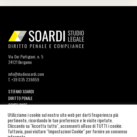
Via Dei Partigiani, n. 5
24121 Bergamo
info@studiosoardi.com
T. +39 035 236659
STEFANO SOARDI
DIRITTO PENALE
COMPLIANCE
DOVE OPERIAMO
Utilizziamo i cookie sul nostro sito web per darti l'esperienza più
NEWS
pertinente, ricordando le tue preferenze e le visite ripetute.
Cliccando su "Accetta tutto", acconsenti all'uso di TUTTI i cookie.
Tuttavia, puoi visitare "Impostazioni Cookie" per fornire un consenso
Seguici su LinkedIn
informato.