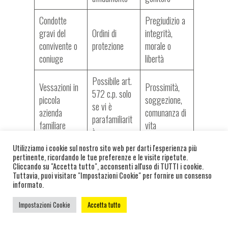
Condotte
Pregiudizio a
gravi del
Ordini di
integrità,
convivente o
protezione
morale o
coniuge
libertà
Possibile art.
Vessazioni in
Prossimità,
572 c.p. solo
piccola
soggezione,
se vi è
azienda
comunanza di
parafamiliarit
familiare
vita
à
Utilizziamo i cookie sul nostro sito web per darti l'esperienza più
pertinente, ricordando le tue preferenze e le visite ripetute.
Cliccando su "Accetta tutto", acconsenti all'uso di TUTTI i cookie.
Domande Frequenti Sul
Tuttavia, puoi visitare "Impostazioni Cookie" per fornire un consenso
informato.
Mobbing Familiare
Il Mobbing Familiare È
Impostazioni Cookie
Accetta tutto