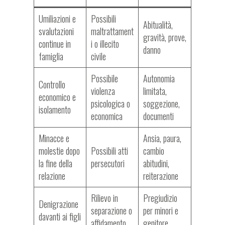
Umiliazioni e
Possibili
Abitualità,
svalutazioni
maltrattament
gravità, prove,
continue in
i o illecito
danno
famiglia
civile
Possibile
Autonomia
Controllo
violenza
limitata,
economico e
psicologica o
soggezione,
isolamento
economica
documenti
Minacce e
Ansia, paura,
molestie dopo
Possibili atti
cambio
la fine della
persecutori
abitudini,
relazione
reiterazione
Rilievo in
Pregiudizio
Denigrazione
separazione o
per minori e
davanti ai figli
affidamento
genitore