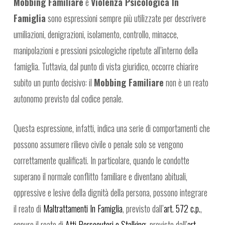
Mobbing Familiare
e
Violenza Psicologica In
Famiglia
sono espressioni sempre più utilizzate per descrivere
umiliazioni, denigrazioni, isolamento, controllo, minacce,
manipolazioni e pressioni psicologiche ripetute all’interno della
famiglia. Tuttavia, dal punto di vista giuridico, occorre chiarire
subito un punto decisivo: il
Mobbing Familiare
non è un reato
autonomo previsto dal codice penale.
Questa espressione, infatti, indica una serie di comportamenti che
possono assumere rilievo civile o penale solo se vengono
correttamente qualificati. In particolare, quando le condotte
superano il normale conflitto familiare e diventano abituali,
oppressive e lesive della dignità della persona, possono integrare
il reato di
Maltrattamenti In Famiglia
, previsto dall’
art. 572 c.p.
,
oppure il reato di
Atti Persecutori e Stalking
, previsto dall’
art.