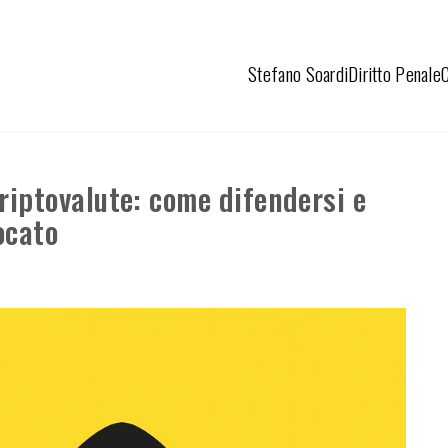
Stefano Soardi
Diritto Penale
riptovalute: come difendersi e
ocato