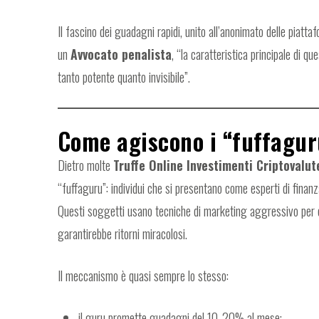
Il fascino dei guadagni rapidi, unito all’anonimato delle piat
un
Avvocato penalista
, “la caratteristica principale di q
tanto potente quanto invisibile”.
Come agiscono i “fuffagur
Dietro molte
Truffe Online Investimenti Criptovalut
“fuffaguru”: individui che si presentano come esperti di finanza
Questi soggetti usano tecniche di marketing aggressivo per co
garantirebbe ritorni miracolosi.
Il meccanismo è quasi sempre lo stesso:
il guru promette guadagni del 10-20% al mese;