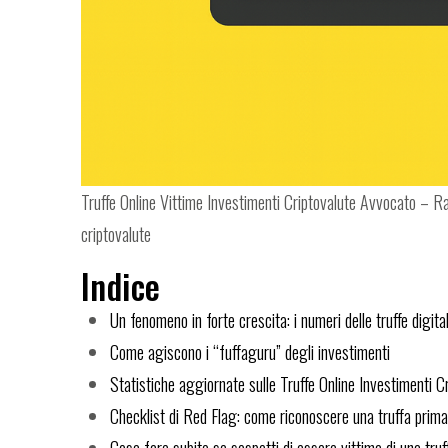
Truffe Online Vittime Investimenti Criptovalute Avvocato – Rap
criptovalute
Indice
Un fenomeno in forte crescita: i numeri delle truffe digital
Come agiscono i “fuffaguru” degli investimenti
Statistiche aggiornate sulle Truffe Online Investimenti C
Checklist di Red Flag: come riconoscere una truffa prima
Cosa fare subito se sospetti di essere vittima di una truf