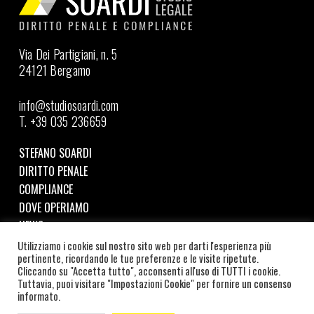
Via Dei Partigiani, n. 5
24121 Bergamo
info@studiosoardi.com
T. +39 035 236659
STEFANO SOARDI
DIRITTO PENALE
COMPLIANCE
DOVE OPERIAMO
NEWS
Utilizziamo i cookie sul nostro sito web per darti l'esperienza più
pertinente, ricordando le tue preferenze e le visite ripetute.
Seguici su LinkedIn
Cliccando su "Accetta tutto", acconsenti all'uso di TUTTI i cookie.
Tuttavia, puoi visitare "Impostazioni Cookie" per fornire un consenso
©
2026
SOARDI STUDIO LEGALE | C.F. e P.IVA:
informato.
SRDSFN87A19B157W |
COOKIE POLICY
–
PRIVACY POLICY
|