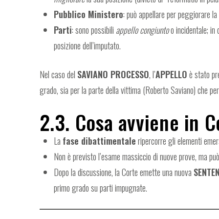
Pubblico Ministero
: può appellare per peggiorare la
Parti
: sono possibili
appello congiunto
o incidentale; in
posizione dell’imputato.
Nel caso del
SAVIANO PROCESSO
, l’
APPELLO
è stato pr
grado, sia per la parte della vittima (Roberto Saviano) che per
2.3. Cosa avviene in C
La
fase dibattimentale
ripercorre gli elementi emers
Non è previsto l’esame massiccio di nuove prove, ma può 
Dopo la discussione, la Corte emette una nuova
SENTE
primo grado su parti impugnate.