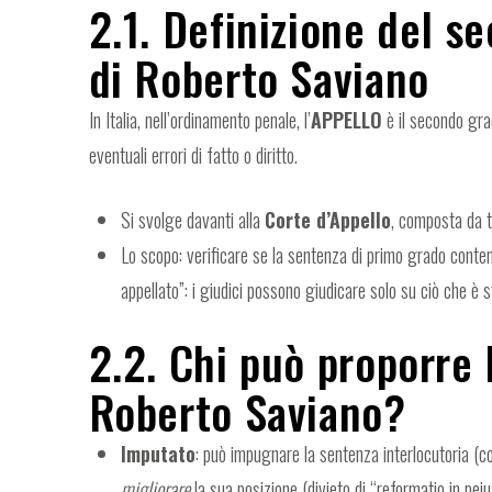
2.1. Definizione del 
di Roberto Saviano
In Italia, nell’ordinamento penale, l’
APPELLO
è il secondo gra
eventuali errori di fatto o diritto.
Si svolge davanti alla
Corte d’Appello
, composta da tr
Lo scopo: verificare se la sentenza di primo grado contenga
appellato”: i giudici possono giudicare solo su ciò che è
2.2. Chi può proporre 
Roberto Saviano?
Imputato
: può impugnare la sentenza interlocutoria (c
migliorare
la sua posizione (divieto di “reformatio in peiu