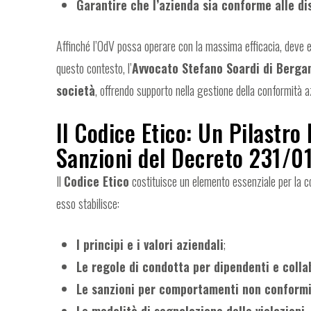
Garantire che l’azienda sia conforme alle di
Affinché l’OdV possa operare con la massima efficacia, deve 
questo contesto, l’
Avvocato Stefano Soardi di Berg
società
, offrendo supporto nella gestione della conformità az
Il Codice Etico: Un Pilastro
Sanzioni del Decreto 231/0
Il
Codice Etico
costituisce un elemento essenziale per la 
esso stabilisce:
I principi e i valori aziendali
;
Le regole di condotta per dipendenti e colla
Le sanzioni per comportamenti non conform
Le modalità di segnalazione delle violazioni
.