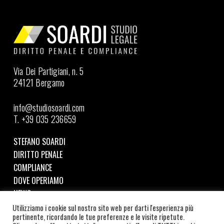
Via Dei Partigiani, n. 5
24121 Bergamo
info@studiosoardi.com
T. +39 035 236659
STEFANO SOARDI
DIRITTO PENALE
COMPLIANCE
DOVE OPERIAMO
NEWS
Utilizziamo i cookie sul nostro sito web per darti l'esperienza più
pertinente, ricordando le tue preferenze e le visite ripetute.
Seguici su LinkedIn