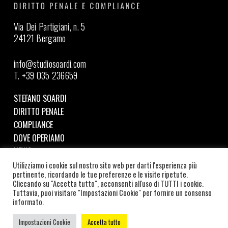
Via Dei Partigiani, n. 5
24121 Bergamo
info@studiosoardi.com
T. +39 035 236659
STEFANO SOARDI
DIRITTO PENALE
COMPLIANCE
DOVE OPERIAMO
NEWS
Utilizziamo i cookie sul nostro sito web per darti l'esperienza più
pertinente, ricordando le tue preferenze e le visite ripetute.
Seguici su LinkedIn
Cliccando su "Accetta tutto", acconsenti all'uso di TUTTI i cookie.
Tuttavia, puoi visitare "Impostazioni Cookie" per fornire un consenso
©
2026
SOARDI STUDIO LEGALE | C.F. e P.IVA:
informato.
SRDSFN87A19B157W |
COOKIE POLICY
–
PRIVACY POLICY
|
CREDITS
Impostazioni Cookie
Accetta tutto