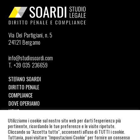
Via Dei Partigiani, n. 5
24121 Bergamo
info@studiosoardi.com
T. +39 035 236659
STEFANO SOARDI
DIRITTO PENALE
COMPLIANCE
DOVE OPERIAMO
NEWS
Utilizziamo i cookie sul nostro sito web per darti l'esperienza più
pertinente, ricordando le tue preferenze e le visite ripetute.
Seguici su LinkedIn
Cliccando su "Accetta tutto", acconsenti all'uso di TUTTI i cookie.
Tuttavia, puoi visitare "Impostazioni Cookie" per fornire un consenso
©
2026
SOARDI STUDIO LEGALE | C.F. e P.IVA: