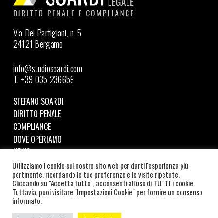
Via Dei Partigiani, n. 5
24121 Bergamo
info@studiosoardi.com
T. +39 035 236659
STEFANO SOARDI
DIRITTO PENALE
COMPLIANCE
DOVE OPERIAMO
NEWS
Utilizziamo i cookie sul nostro sito web per darti l'esperienza più
pertinente, ricordando le tue preferenze e le visite ripetute.
Seguici su LinkedIn
Cliccando su "Accetta tutto", acconsenti all'uso di TUTTI i cookie.
Tuttavia, puoi visitare "Impostazioni Cookie" per fornire un consenso
©
2026
SOARDI STUDIO LEGALE | C.F. e P.IVA:
informato.
SRDSFN87A19B157W |
COOKIE POLICY
–
PRIVACY POLICY
|
CREDITS