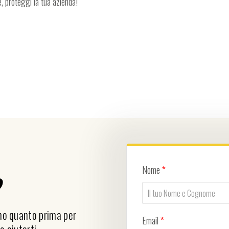
, proteggi la tua azienda!
Nome
*
?
emo quanto prima per
Email
*