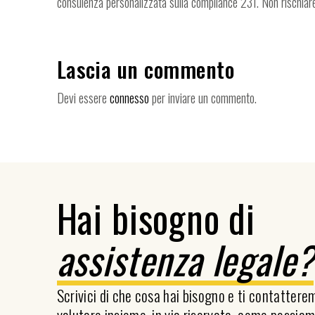
consulenza personalizzata sulla compliance 231. Non rischiare
Lascia un commento
Devi essere
connesso
per inviare un commento.
Hai bisogno di
assistenza legale
Scrivici di che cosa hai bisogno e ti contatter