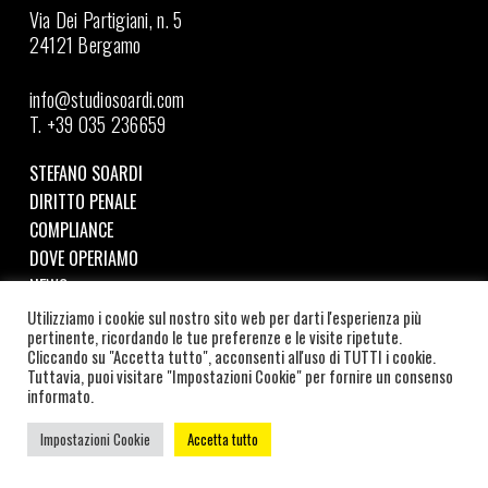
Via Dei Partigiani, n. 5
24121 Bergamo
info@studiosoardi.com
T. +39 035 236659
STEFANO SOARDI
DIRITTO PENALE
COMPLIANCE
DOVE OPERIAMO
NEWS
Utilizziamo i cookie sul nostro sito web per darti l'esperienza più
pertinente, ricordando le tue preferenze e le visite ripetute.
Seguici su LinkedIn
Cliccando su "Accetta tutto", acconsenti all'uso di TUTTI i cookie.
Tuttavia, puoi visitare "Impostazioni Cookie" per fornire un consenso
©
2026
SOARDI STUDIO LEGALE | C.F. e P.IVA:
informato.
SRDSFN87A19B157W |
COOKIE POLICY
–
PRIVACY POLICY
|
CREDITS
Impostazioni Cookie
Accetta tutto