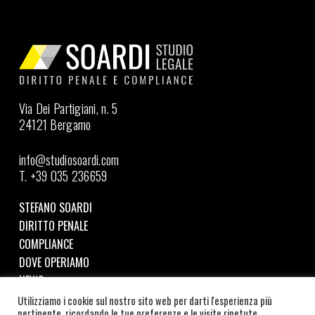
Via Dei Partigiani, n. 5
24121 Bergamo
info@studiosoardi.com
T. +39 035 236659
STEFANO SOARDI
DIRITTO PENALE
COMPLIANCE
DOVE OPERIAMO
NEWS
Utilizziamo i cookie sul nostro sito web per darti l'esperienza più
pertinente, ricordando le tue preferenze e le visite ripetute.
Seguici su LinkedIn