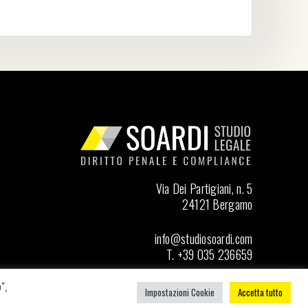
Via Dei Partigiani, n. 5
24121 Bergamo
info@studiosoardi.com
T. +39 035 236659
",
Seguici su LinkedIn
Impostazioni Cookie
Accetta tutto