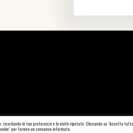
te, ricordando le tue preferenze e le visite ripetute. Cliccando su "Accetta tutto
A19B157W |
COOKIE POLICY
–
PRIVACY POLICY
|
CREDITS
 Cookie" per fornire un consenso informato.