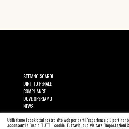
STEFANO SOARDI
DIRITTO PENALE
COMPLIANCE
DOVE OPERIAMO
NEWS
Utilizziamo i cookie sul nostro sito web per darti l'esperienza più pertinen
©
2026
SOARDI STUDIO LEGALE | C.F. e P.IVA: SRDSFN87
acconsenti all'uso di TUTTI i cookie. Tuttavia, puoi visitare "Impostazioni