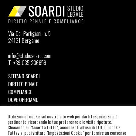
Via Dei Partigiani, n. 5
24121 Bergamo
info@studiosoardi.com
T. +39 035 236659
STEFANO SOARDI
DIRITTO PENALE
COMPLIANCE
DOVE OPERIAMO
NEWS
Utilizziamo i cookie sul nostro sito web per darti l'esperienza più
pertinente, ricordando le tue preferenze e le visite ripetute.
Seguici su LinkedIn
Cliccando su "Accetta tutto", acconsenti all'uso di TUTTI i cookie.
Tuttavia, puoi visitare "Impostazioni Cookie" per fornire un consenso
©
2026
SOARDI STUDIO LEGALE | C.F. e P.IVA: