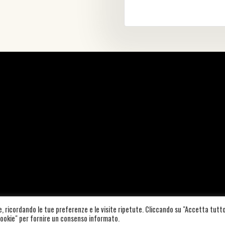
te, ricordando le tue preferenze e le visite ripetute. Cliccando su "Accetta tutto
A19B157W |
COOKIE POLICY
–
PRIVACY POLICY
|
CREDITS
 Cookie" per fornire un consenso informato.