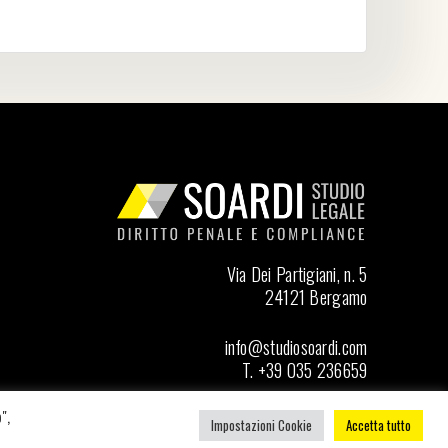
Via Dei Partigiani, n. 5
24121 Bergamo
info@studiosoardi.com
T. +39 035 236659
",
Seguici su LinkedIn
Impostazioni Cookie
Accetta tutto