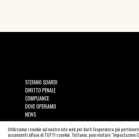
STEFANO SOARDI
DIRITTO PENALE
COMPLIANCE
DOVE OPERIAMO
NEWS
Utilizziamo i cookie sul nostro sito web per darti l'esperienza più pertinen
©
2026
SOARDI STUDIO LEGALE | C.F. e P.IVA: SRDSFN87
acconsenti all'uso di TUTTI i cookie. Tuttavia, puoi visitare "Impostazioni