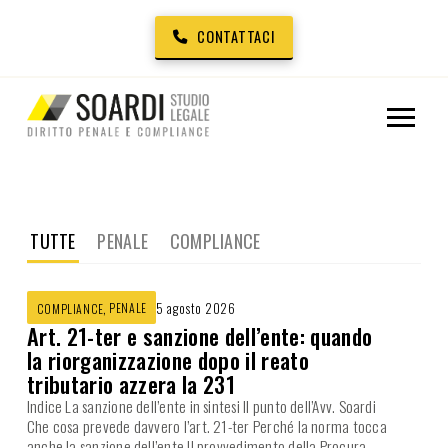
CONTATTACI
TUTTE
PENALE
COMPLIANCE
,
PENALE
5 agosto 2026
COMPLIANCE
Art. 21-ter e sanzione dell’ente: quando
la riorganizzazione dopo il reato
tributario azzera la 231
Indice La sanzione dell’ente in sintesi Il punto dell’Avv. Soardi
Che cosa prevede davvero l’art. 21-ter Perché la norma tocca
anche la sanzione dell’ente Il provvedimento della Procura