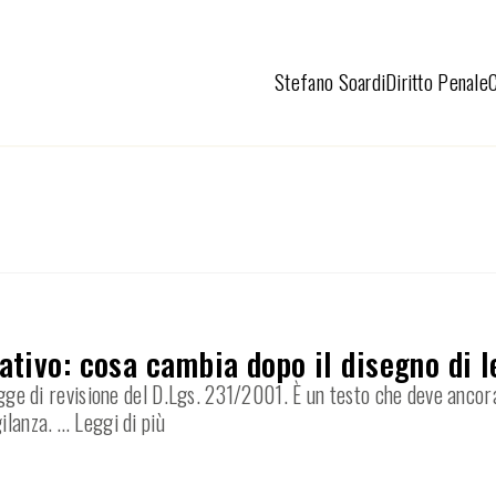
Stefano Soardi
Diritto Penale
tivo: cosa cambia dopo il disegno di l
 legge di revisione del D.Lgs. 231/2001. È un testo che deve anco
gilanza.
… Leggi di più