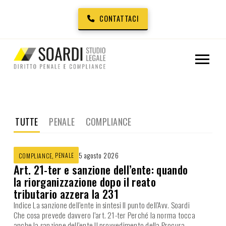
CONTATTACI
TUTTE
PENALE
COMPLIANCE
,
PENALE
5 agosto 2026
COMPLIANCE
Art. 21-ter e sanzione dell’ente: quando
la riorganizzazione dopo il reato
tributario azzera la 231
Indice La sanzione dell’ente in sintesi Il punto dell’Avv. Soardi
Che cosa prevede davvero l’art. 21-ter Perché la norma tocca
anche la sanzione dell’ente Il provvedimento della Procura