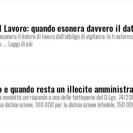
l Lavoro: quando esonera davvero il dat
sonera il datore di lavoro dall’obbligo di vigilanza: lo trasfor
o.
… Leggi di più
o e quando resta un illecito amministr
a condotta corrisponde a una delle fattispecie del D.Lgs. 74/200
sa dichiarazione, 100.000 per la dichiarazione infedele, 150.00