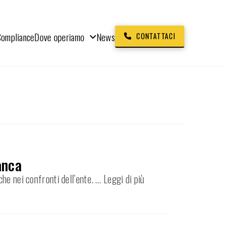
Compliance
Dove operiamo
News
CONTATTACI
anca
che nei confronti dell’ente.
… Leggi di più