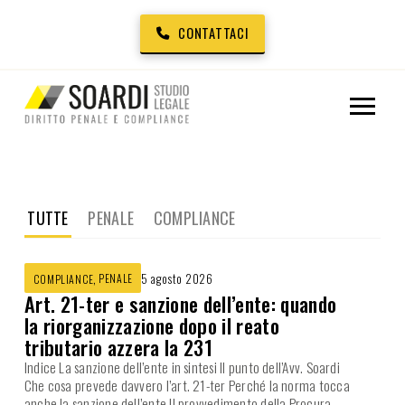
CONTATTACI
TUTTE
PENALE
COMPLIANCE
,
PENALE
5 agosto 2026
COMPLIANCE
Art. 21-ter e sanzione dell’ente: quando
la riorganizzazione dopo il reato
tributario azzera la 231
Indice La sanzione dell’ente in sintesi Il punto dell’Avv. Soardi
Che cosa prevede davvero l’art. 21-ter Perché la norma tocca
anche la sanzione dell’ente Il provvedimento della Procura