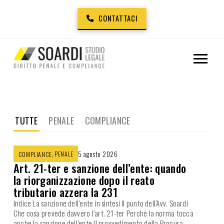
CONTATTACI
TUTTE
PENALE
COMPLIANCE
,
PENALE
5 agosto 2026
COMPLIANCE
Art. 21-ter e sanzione dell’ente: quando
la riorganizzazione dopo il reato
tributario azzera la 231
Indice La sanzione dell’ente in sintesi Il punto dell’Avv. Soardi
Che cosa prevede davvero l’art. 21-ter Perché la norma tocca
anche la sanzione dell’ente Il provvedimento della Procura