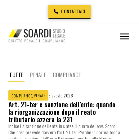
CONTATTACI
TUTTE
PENALE
COMPLIANCE
,
PENALE
5 agosto 2026
COMPLIANCE
Art. 21-ter e sanzione dell’ente: quando
la riorganizzazione dopo il reato
tributario azzera la 231
Indice La sanzione dell’ente in sintesi Il punto dell’Avv. Soardi
Che cosa prevede davvero l’art. 21-ter Perché la norma tocca
anche la sanzione dell’ente Il provvedimento della Procura