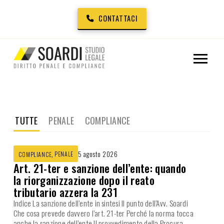
CONTATTACI
TUTTE
PENALE
COMPLIANCE
,
PENALE
5 agosto 2026
COMPLIANCE
Art. 21-ter e sanzione dell’ente: quando
la riorganizzazione dopo il reato
tributario azzera la 231
Indice La sanzione dell’ente in sintesi Il punto dell’Avv. Soardi
Che cosa prevede davvero l’art. 21-ter Perché la norma tocca
anche la sanzione dell’ente Il provvedimento della Procura