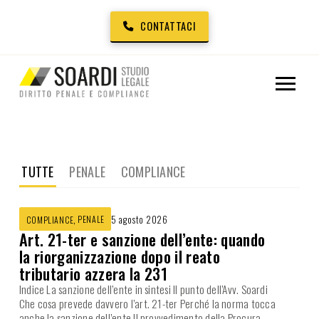
CONTATTACI
TUTTE
PENALE
COMPLIANCE
,
PENALE
5 agosto 2026
COMPLIANCE
Art. 21-ter e sanzione dell’ente: quando
la riorganizzazione dopo il reato
tributario azzera la 231
Indice La sanzione dell’ente in sintesi Il punto dell’Avv. Soardi
Che cosa prevede davvero l’art. 21-ter Perché la norma tocca
anche la sanzione dell’ente Il provvedimento della Procura