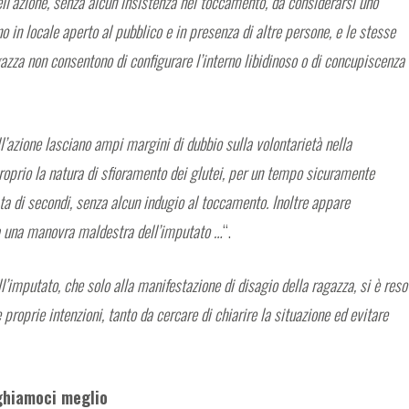
ll’azione, senza alcun insistenza nel toccamento, da considerarsi uno
no in locale aperto al pubblico e in presenza di altre persone, e le stesse
azza non consentono di configurare l’interno libidinoso o di concupiscenza
l’azione lasciano ampi margini di dubbio sulla volontarietà nella
proprio la natura di sfioramento dei glutei, per un tempo sicuramente
ta di secondi, senza alcun indugio al toccamento. Inoltre appare
da una manovra maldestra dell’imputato …
“.
’imputato, che solo alla manifestazione di disagio della ragazza, si è reso
proprie intenzioni, tanto da cercare di chiarire la situazione ed evitare
ghiamoci meglio