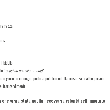
 ragazza.
ndi:
l bidello
le “
quasi ad uno sfioramento
“
n pieno giorno e in luogo aperto al pubblico ed alla presenza di altre persone)
are fraintendimenti
 che vi sia stata quella necessaria volontà dell’imputato