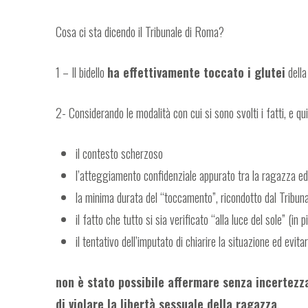
Cosa ci sta dicendo il Tribunale di Roma?
1 – Il bidello
ha effettivamente toccato i glutei
della
2- Considerando le modalità con cui si sono svolti i fatti, e qui
il contesto scherzoso
l’atteggiamento confidenziale appurato tra la ragazza ed i
la minima durata del “toccamento”, ricondotto dal Tribuna
il fatto che tutto si sia verificato “alla luce del sole” (i
il tentativo dell’imputato di chiarire la situazione ed evit
non è stato possibile affermare senza incertezza
di violare la libertà sessuale della ragazza
.