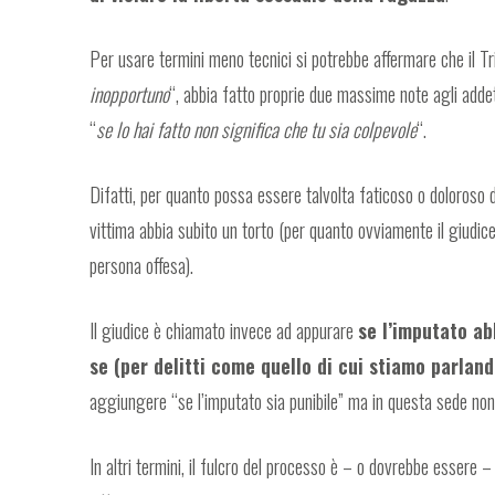
Per usare termini meno tecnici si potrebbe affermare che il Tr
inopportuno
“, abbia fatto proprie due massime note agli addetti
“
se lo hai fatto non significa che tu sia colpevole
“.
Difatti, per quanto possa essere talvolta faticoso o doloroso
vittima abbia subito un torto (per quanto ovviamente il giudi
persona offesa).
Il giudice è chiamato invece ad appurare
se l’imputato ab
se (per delitti come quello di cui stiamo parla
aggiungere “se l’imputato sia punibile” ma in questa sede non 
In altri termini, il fulcro del processo è – o dovrebbe essere –