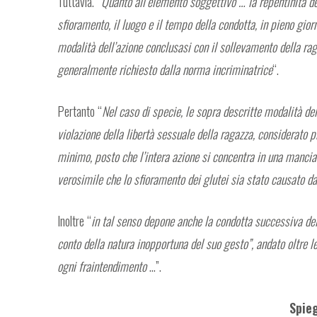
Tuttavia. “
Quanto all’elemento soggettivo … la repentinità de
sfioramento, il luogo e il tempo della condotta, in pieno gior
modalità dell’azione conclusasi con il sollevamento della rag
generalmente richiesto dalla norma incriminatrice
“.
Pertanto “
Nel caso di specie, le sopra descritte modalità del
violazione della libertà sessuale della ragazza, considerato 
minimo, posto che l’intera azione si concentra in una mancia
verosimile che lo sfioramento dei glutei sia stato causato 
Inoltre “
in tal senso depone anche la condotta successiva dell
conto della natura inopportuna del suo gesto”, andato oltre le 
ogni fraintendimento
…”.
Spie