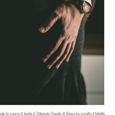
ale lo scorso 6 luglio il Tribunale Penale di Roma ha assolto il bidello