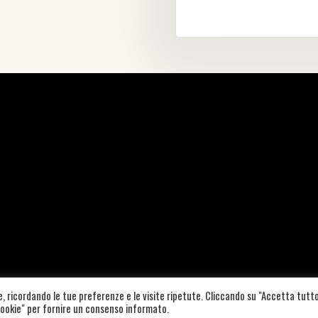
te, ricordando le tue preferenze e le visite ripetute. Cliccando su "Accetta tutto
A19B157W |
COOKIE POLICY
–
PRIVACY POLICY
|
CREDITS
 Cookie" per fornire un consenso informato.