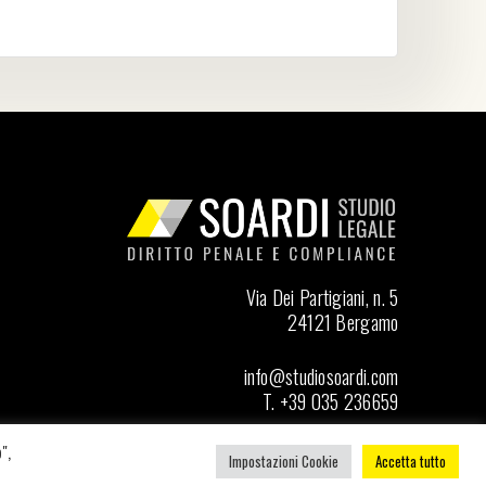
Via Dei Partigiani, n. 5
24121 Bergamo
info@studiosoardi.com
T. +39 035 236659
",
Seguici su LinkedIn
Impostazioni Cookie
Accetta tutto