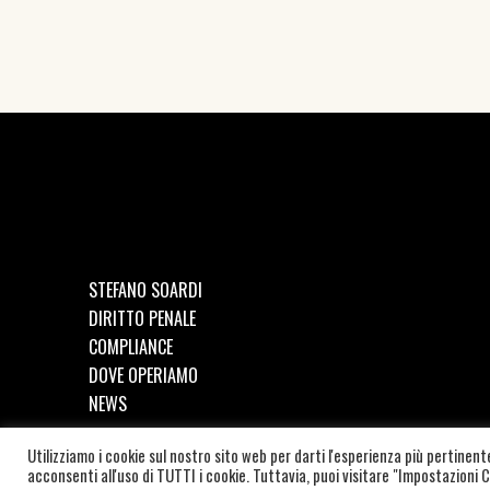
STEFANO SOARDI
DIRITTO PENALE
COMPLIANCE
DOVE OPERIAMO
NEWS
Utilizziamo i cookie sul nostro sito web per darti l'esperienza più pertinen
©
2026
SOARDI STUDIO LEGALE | C.F. e P.IVA: SRDSFN87
acconsenti all'uso di TUTTI i cookie. Tuttavia, puoi visitare "Impostazioni